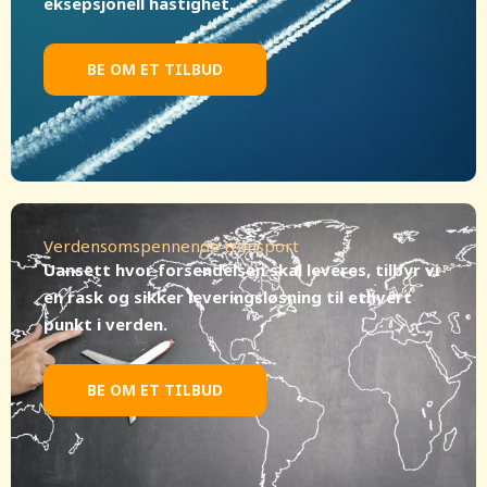
eksepsjonell hastighet.
BE OM ET TILBUD
Verdensomspennende transport
Uansett hvor forsendelsen skal leveres, tilbyr vi
en rask og sikker leveringsløsning til ethvert
punkt i verden.
BE OM ET TILBUD