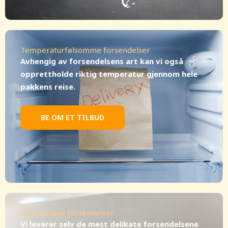
Temperaturfølsomme forsendelser
Avhengig av forsendelsens art kan vi også
opprettholde riktig temperatur gjennom hele
pakkens reise.
BE OM ET TILBUD
Desirkulære forsendelser
Vi leverer selv de mest delikate forsendelsene