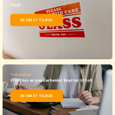
trygt.
BE OM ET TILBUD
Tollvesenet
Vi tar oss av papirarbeidet knyttet til toll.
BE OM ET TILBUD