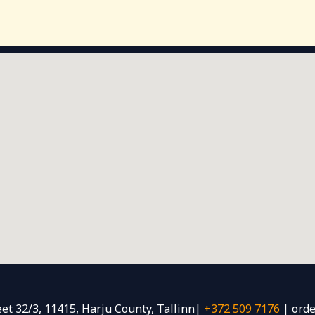
eet 32/3, 11415, Harju County, Tallinn|
+372 509 7176
| orde