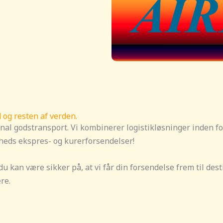
d og resten af verden.
onal godstransport. Vi kombinerer logistikløsninger inden for
omheds ekspres- og kurerforsendelser!
 kan være sikker på, at vi får din forsendelse frem til desti
ere.