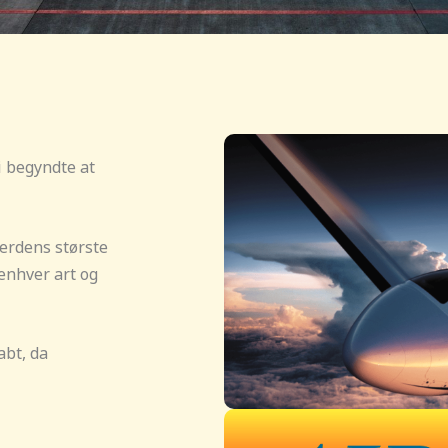
i begyndte at
erdens største
enhver art og
abt, da