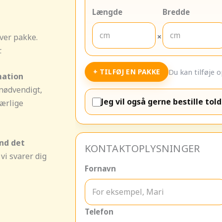
Længde
Bredde
×
hver pakke.
.
Du kan tilføje o
+ TILFØJ EN PAKKE
mation
 nødvendigt,
Jeg vil også gerne bestille tol
særlige
end det
KONTAKTOPLYSNINGER
vi svarer dig
Fornavn
Telefon