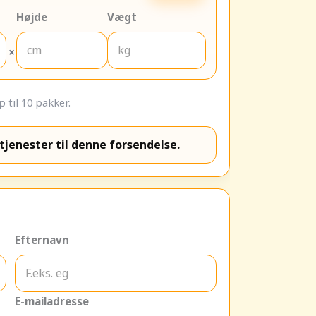
Højde
Vægt
×
p til 10 pakker.
dtjenester til denne forsendelse.
Efternavn
E-mailadresse