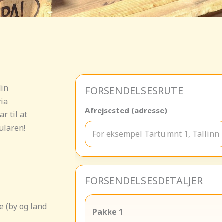
din
FORSENDELSESRUTE
via
Afrejsested (adresse)
r til at
ularen!
FORSENDELSESDETALJER
e (by og land
Pakke
1