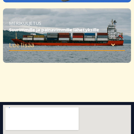
MERIKULJETUS
Suurimmille ja painavimmille lähetyksille
Lue lisää