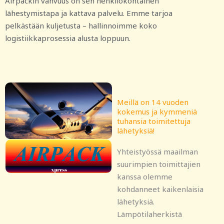
Airpackin vahvuus on sen henkilökohtainen
lähestymistapa ja kattava palvelu. Emme tarjoa
pelkästään kuljetusta – hallinnoimme koko
logistiikkaprosessia alusta loppuun.
Meillä on 14 vuoden
kokemus ja kymmeniä
tuhansia toimitettuja
lähetyksiä!
Yhteistyössä maailman
suurimpien toimittajien
kanssa olemme
kohdanneet kaikenlaisia
lähetyksiä.
Lämpötilaherkistä