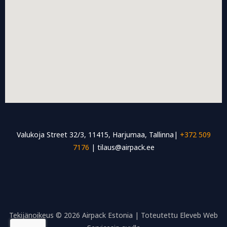
Valukoja Street 32/3, 11415, Harjumaa, Tallinna|
+372 509
7176
| tilaus@airpack.ee
Tekijänoikeus © 2026 Airpack Estonia | Toteutettu Eleveb Web