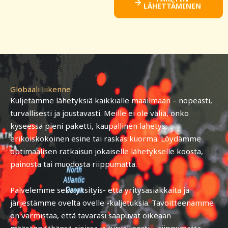
LÄHETTÄMINEN
Globaali liikenne
Kuljetamme lähetyksiä kaikkialle maailmaan – nopeasti,
turvallisesti ja joustavasti. Meille ei ole väliä, onko
kyseessä pieni paketti, kaupallinen lähetys,
erikoiskokoinen esine tai raskas kuorma. Löydämme
optimaalisen ratkaisun jokaiselle lähetykselle koosta,
painosta tai muodosta riippumatta.
Palvelemme sekä yksityis- että yritysasiakkaita ja
järjestämme ovelta ovelle -kuljetuksia. Tavoitteenamme
on varmistaa, että tavarasi saapuvat oikeaan