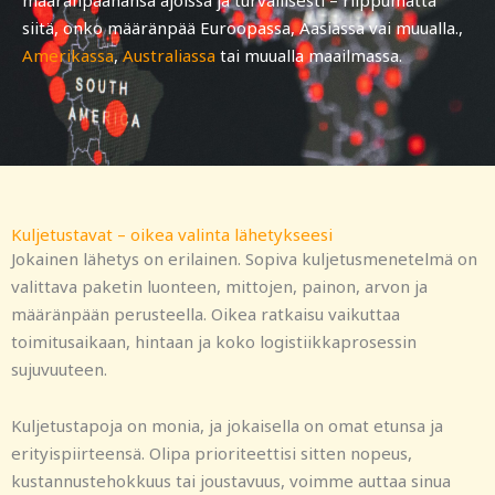
määränpäähänsä ajoissa ja turvallisesti – riippumatta
siitä, onko määränpää Euroopassa, Aasiassa vai muualla.,
Amerikassa
,
Australiassa
tai muualla maailmassa.
Kuljetustavat – oikea valinta lähetykseesi
Jokainen lähetys on erilainen. Sopiva kuljetusmenetelmä on
valittava paketin luonteen, mittojen, painon, arvon ja
määränpään perusteella. Oikea ratkaisu vaikuttaa
toimitusaikaan, hintaan ja koko logistiikkaprosessin
sujuvuuteen.
Kuljetustapoja on monia, ja jokaisella on omat etunsa ja
erityispiirteensä. Olipa prioriteettisi sitten nopeus,
kustannustehokkuus tai joustavuus, voimme auttaa sinua