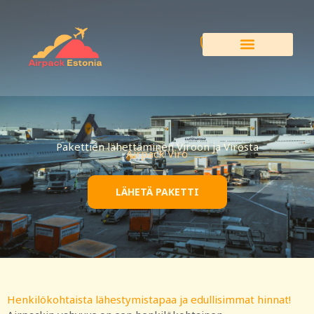
Siirry
sisältöön
Pakettien lähettäminen Viroon ja Virosta
Airpack Viro
LÄHETÄ PAKETTI
Henkilökohtaista lähestymistapaa ja edullisimmat hinnat!