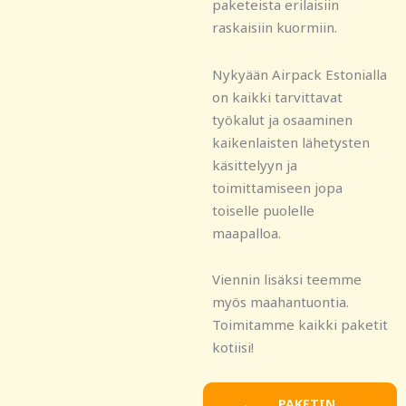
paketeista erilaisiin
raskaisiin kuormiin.
Nykyään Airpack Estonialla
on kaikki tarvittavat
työkalut ja osaaminen
kaikenlaisten lähetysten
käsittelyyn ja
toimittamiseen jopa
toiselle puolelle
maapalloa.
Viennin lisäksi teemme
myös maahantuontia.
Toimitamme kaikki paketit
kotiisi!
PAKETIN