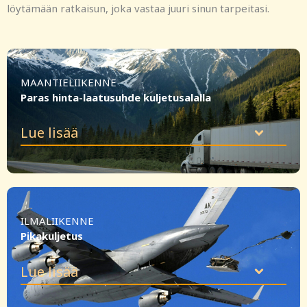
löytämään ratkaisun, joka vastaa juuri sinun tarpeitasi.
MAANTIELIIKENNE
Paras hinta-laatusuhde kuljetusalalla
Lue lisää
ILMALIIKENNE
Pikakuljetus
Lue lisää