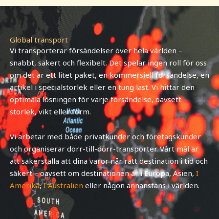
Global transport
Vi transporterar försändelser över hela världen –
snabbt, säkert och flexibelt. Det spelar ingen roll för oss
om det är ett litet paket, en kommersiell försändelse, en
artikel i specialstorlek eller en tung last. Vi hittar den
optimala lösningen för varje försändelse, oavsett
storlek, vikt eller form.
Vi arbetar med både privatkunder och företagskunder
och organiserar dörr-till-dörr-transporter. Vårt mål är
att säkerställa att dina varor når rätt destination i tid och
säkert – oavsett om destinationen är i Europa, Asien,
I
Amerika
,
I Australien
eller någon annanstans i världen.