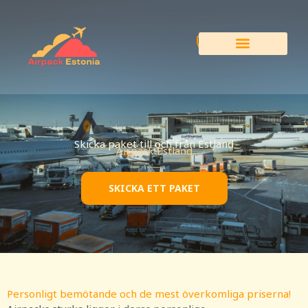
Hoppa
till
innehåll
Skicka paket till och från Estland
Airpack Estland
SKICKA ETT PAKET
Personligt bemötande och de mest överkomliga priserna!