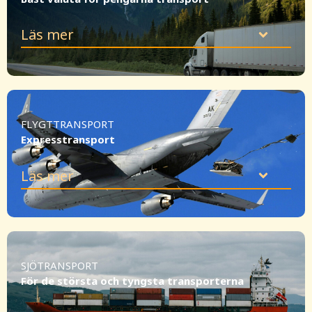
Läs mer
FLYGTTRANSPORT
Expresstransport
Läs mer
SJÖTRANSPORT
För de största och tyngsta transporterna