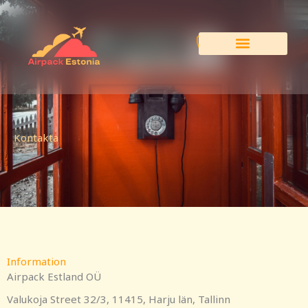
Hoppa
till
innehåll
Kontakta
Information
Airpack Estland OÜ
Valukoja Street 32/3, 11415, Harju län, Tallinn