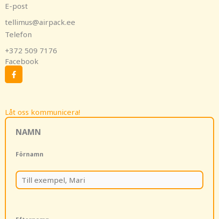
E-post
tellimus@airpack.ee
Telefon
+372 509 7176
Facebook
F
a
c
e
b
o
Låt oss kommunicera!
o
k
-
NAMN
f
Förnamn