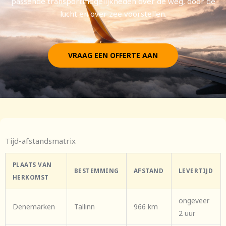
passende transportmogelijkheden over de weg, door de
lucht en over zee voorstellen.
VRAAG EEN OFFERTE AAN
Tijd-afstandsmatrix
PLAATS VAN
BESTEMMING
AFSTAND
LEVERTIJD
HERKOMST
ongeveer
Denemarken
Tallinn
966 km
2 uur