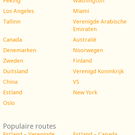
Peking
Washington
Los Angeles
Miami
Tallinn
Verenigde Arabische
Emiraten
Canada
Australië
Denemarken
Noorwegen
Zweden
Finland
Duitsland
Verenigd Koninkrijk
China
VS
Estland
New York
Oslo
Populaire routes
Estland – Verenigde
Estland – Canada