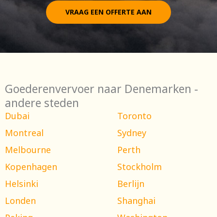
VRAAG EEN OFFERTE AAN
Goederenvervoer naar Denemarken -
andere steden
Dubai
Toronto
Montreal
Sydney
Melbourne
Perth
Kopenhagen
Stockholm
Helsinki
Berlijn
Londen
Shanghai