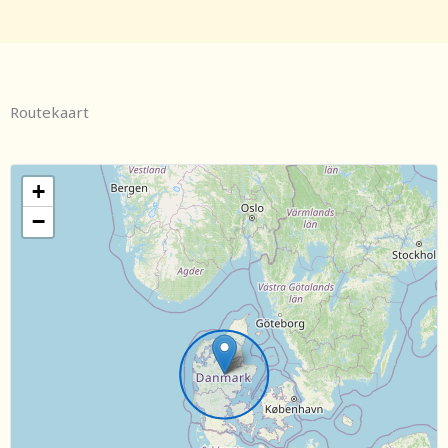
Routekaart
+
−