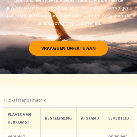
gewenste transportmethode door. Wij zullen u vervolgens
passende transportmogelijkheden over de weg, door de
lucht en over zee voorstellen.
VRAAG EEN OFFERTE AAN
Tijd-afstandsmatrix
PLAATS VAN
BESTEMMING
AFSTAND
LEVERTIJD
HERKOMST
Verenigd
ongeveer