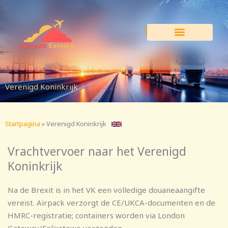
Ga
naar
de
inhoud
Verenigd Koninkrijk
Startpagina
»
Verenigd Koninkrijk
Vrachtvervoer naar het Verenigd
Koninkrijk
Na de Brexit is in het VK een volledige douaneaangifte
vereist. Airpack verzorgt de CE/UKCA-documenten en de
HMRC-registratie; containers worden via London