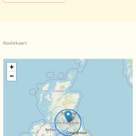
Routekaart
+
−