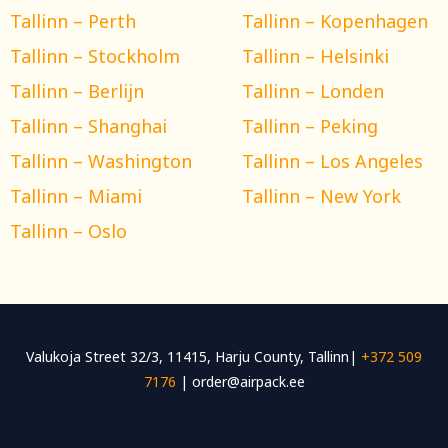
Tallinn – Perth
Tallinn – Kopenhagen
Tallinn – Stockholm
Tallinn – Helsinki
Tallinn – Berlijn
Tallinn – Londen
Tallinn – Shanghai
Tallinn – Peking
Tallinn – Washington
Tallinn – Los Angeles
Tallinn – Miami
Tallinn – New York
Tallinn – Oslo
Valukoja Street 32/3, 11415, Harju County, Tallinn|
+372 509
7176
| order@airpack.ee