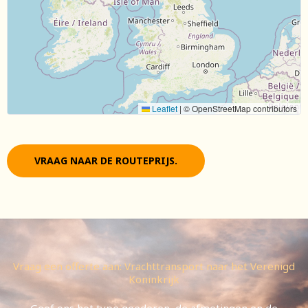
Leaflet
|
© OpenStreetMap contributors
VRAAG NAAR DE ROUTEPRIJS.
Vraag een offerte aan: Vrachttransport naar het Verenigd
Koninkrijk
Geef ons het type goederen, de afmetingen en de