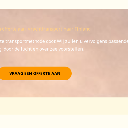
 offerte aan: Vrachttransport naar Finland
te transportmethode door. Wij zullen u vervolgens passend
, door de lucht en over zee voorstellen.
VRAAG EEN OFFERTE AAN