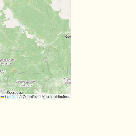
Leaflet
|
© OpenStreetMap contributors