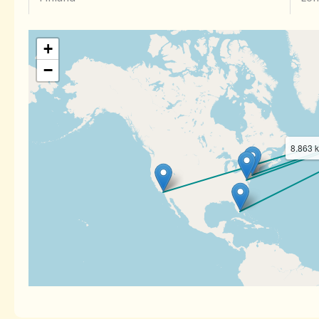
+
−
8.863 