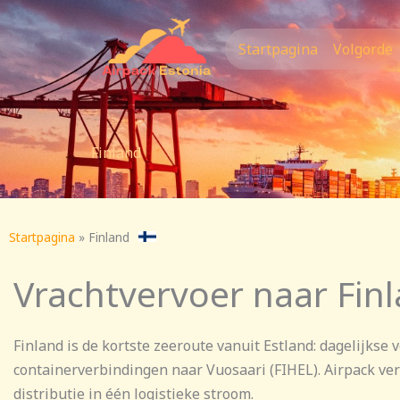
Ga
naar
Startpagina
Volgorde
de
inhoud
Finland
Startpagina
»
Finland
Vrachtvervoer naar Fin
Finland is de kortste zeeroute vanuit Estland: dagelijkse 
containerverbindingen naar Vuosaari (FIHEL). Airpack ver
distributie in één logistieke stroom.