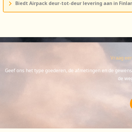
Biedt Airpack deur-tot-deur levering aan in Finla
Vraag een
Geef ons het type goederen, de afmetingen en de gewens
de weg