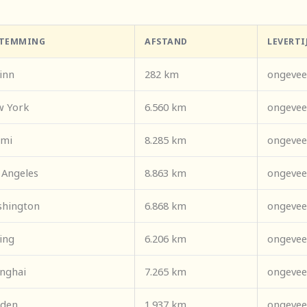
STEMMING
AFSTAND
LEVERTI
linn
282 km
ongevee
 York
6.560 km
ongevee
ami
8.285 km
ongevee
 Angeles
8.863 km
ongevee
hington
6.868 km
ongevee
ing
6.206 km
ongevee
nghai
7.265 km
ongevee
den
1.937 km
ongevee