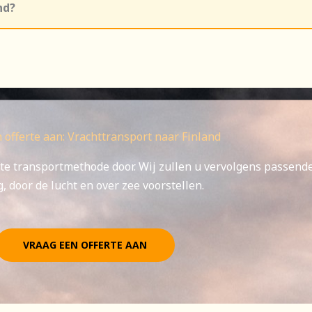
nd?
 offerte aan: Vrachttransport naar Finland
te transportmethode door. Wij zullen u vervolgens passend
, door de lucht en over zee voorstellen.
VRAAG EEN OFFERTE AAN