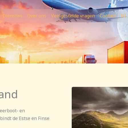
Diensten
Over ons
Veelgestelde vragen
Contact
NL
land
veerboot- en
bindt de Estse en Finse