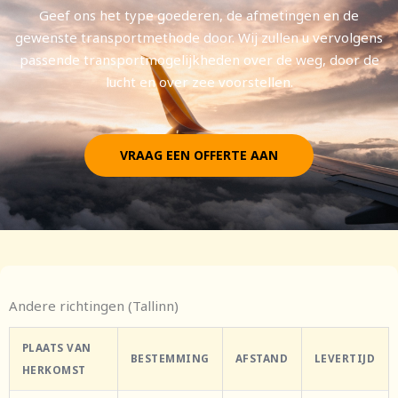
Geef ons het type goederen, de afmetingen en de
gewenste transportmethode door. Wij zullen u vervolgens
passende transportmogelijkheden over de weg, door de
lucht en over zee voorstellen.
VRAAG EEN OFFERTE AAN
Andere richtingen (Tallinn)
PLAATS VAN
BESTEMMING
AFSTAND
LEVERTIJD
HERKOMST