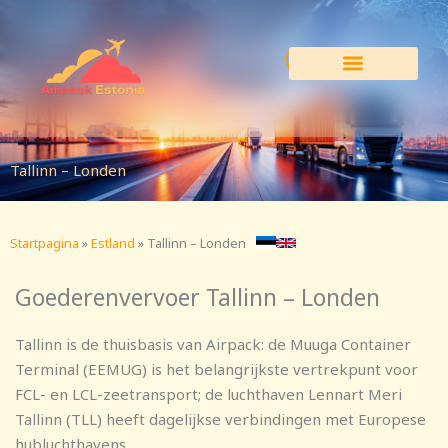
Ga
naar
de
inhoud
Tallinn – Londen
Startpagina
»
Estland
»
Tallinn – Londen
Goederenvervoer Tallinn – Londen
Tallinn is de thuisbasis van Airpack: de Muuga Container
Terminal (EEMUG) is het belangrijkste vertrekpunt voor
FCL- en LCL-zeetransport; de luchthaven Lennart Meri
Tallinn (TLL) heeft dagelijkse verbindingen met Europese
hubluchthavens.