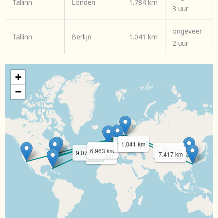
Tallinn
Londen
1.784 km
3 uur
ongeveer
Tallinn
Berlijn
1.041 km
2 uur
+
−
1.041 km
1.784 km
6.650 km
6.365 km
6.963 km
9.076 km
7.417 km
8.357 km