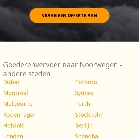
VRAAG EEN OFFERTE AAN
Goederenvervoer naar Noorwegen -
andere steden
Dubai
Toronto
Montreal
Sydney
Melbourne
Perth
Kopenhagen
Stockholm
Helsinki
Berlijn
Londen
Shanghai