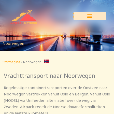
Ga
naar
de
inhoud
Noorwegen
Startpagina
»
Noorwegen
Vrachttransport naar Noorwegen
Regelmatige containertransporten over de Oostzee naar
Noorwegen vertrekken vanuit Oslo en Bergen. Vanuit Oslo
(NOOSL) via Unifeeder; alternatief over de weg via
Zweden. Airpack regelt de Noorse douaneformaliteiten
en de laatste kilometers.