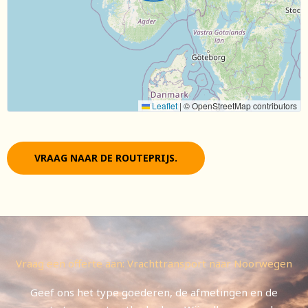
Leaflet
|
© OpenStreetMap contributors
VRAAG NAAR DE ROUTEPRIJS.
Vraag een offerte aan: Vrachttransport naar Noorwegen
Geef ons het type goederen, de afmetingen en de