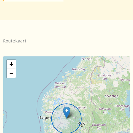
Routekaart
+
−