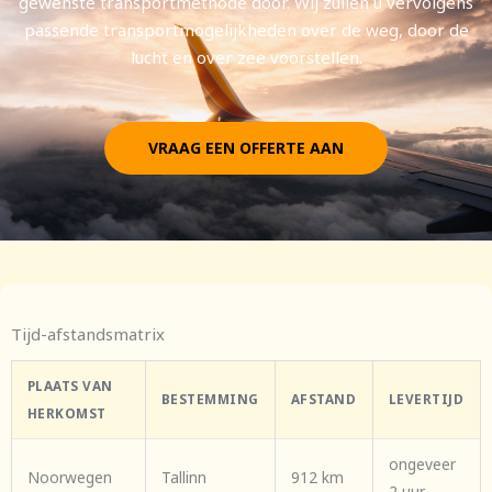
gewenste transportmethode door. Wij zullen u vervolgens
passende transportmogelijkheden over de weg, door de
lucht en over zee voorstellen.
VRAAG EEN OFFERTE AAN
Tijd-afstandsmatrix
PLAATS VAN
BESTEMMING
AFSTAND
LEVERTIJD
HERKOMST
ongeveer
Noorwegen
Tallinn
912 km
2 uur