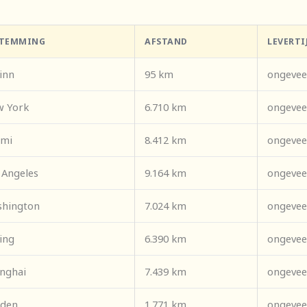
STEMMING
AFSTAND
LEVERTI
linn
95 km
ongevee
 York
6.710 km
ongevee
ami
8.412 km
ongevee
 Angeles
9.164 km
ongevee
hington
7.024 km
ongevee
ing
6.390 km
ongevee
nghai
7.439 km
ongevee
den
1.771 km
ongevee