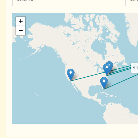
+
−
9.