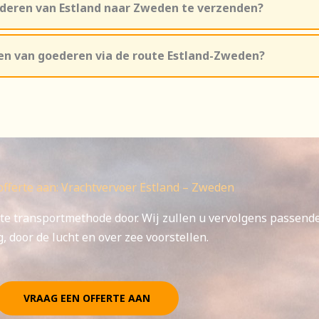
deren van Estland naar Zweden te verzenden?
en van goederen via de route Estland-Zweden?
offerte aan: Vrachtvervoer Estland – Zweden
te transportmethode door. Wij zullen u vervolgens passend
, door de lucht en over zee voorstellen.
VRAAG EEN OFFERTE AAN