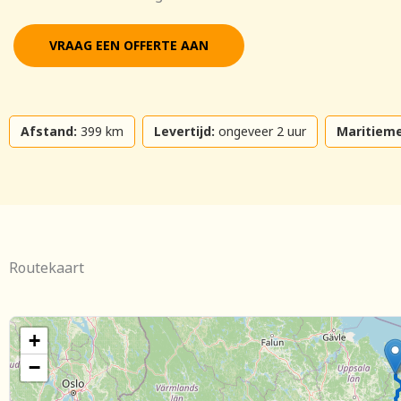
VRAAG EEN OFFERTE AAN
Afstand:
399 km
Levertijd:
ongeveer 2 uur
Maritieme
Routekaart
+
−