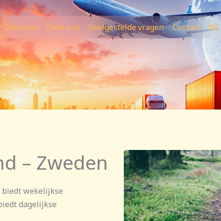
Diensten
Over ons
Veelgestelde vragen
Contact
NL
nd – Zweden
 biedt wekelijkse
iedt dagelijkse