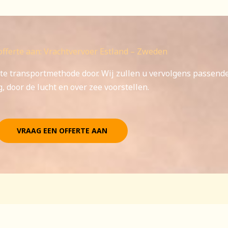
offerte aan: Vrachtvervoer Estland – Zweden
te transportmethode door. Wij zullen u vervolgens passend
, door de lucht en over zee voorstellen.
VRAAG EEN OFFERTE AAN