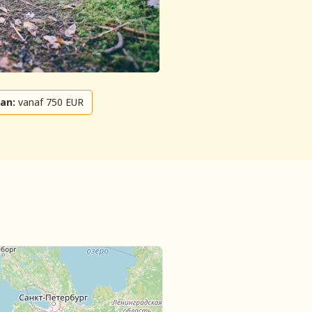
an:
vanaf 750 EUR