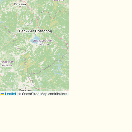
Leaflet
|
© OpenStreetMap contributors