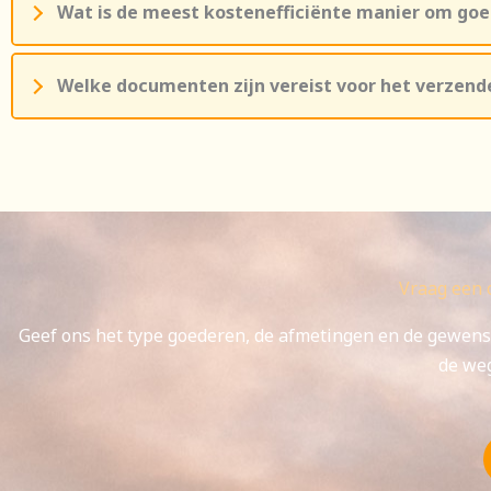
Wat is de meest kostenefficiënte manier om goe
Welke documenten zijn vereist voor het verzend
Vraag een 
Geef ons het type goederen, de afmetingen en de gewens
de weg