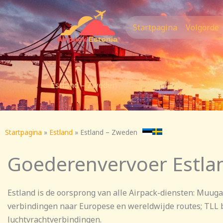
Ga
naar
Startpagina
Volgorde
de
inhoud
Estland – Zweden
Startpagina
»
Estland
»
Estland – Zweden
Goederenvervoer Estla
Estland is de oorsprong van alle Airpack-diensten: Muuga
verbindingen naar Europese en wereldwijde routes; TLL b
luchtvrachtverbindingen.