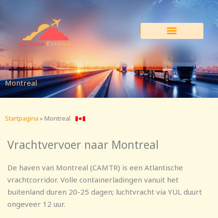
Ga
naar
de
inhoud
Montreal
Startpagina
»
Montreal
Vrachtvervoer naar Montreal
De haven van Montreal (CAMTR) is een Atlantische
vrachtcorridor. Volle containerladingen vanuit het
buitenland duren 20-25 dagen; luchtvracht via YUL duurt
ongeveer 12 uur.