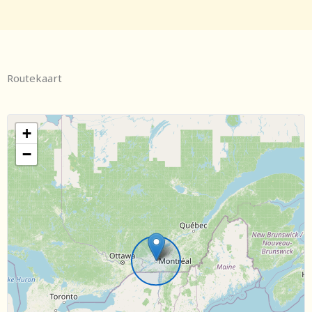
Routekaart
+
−