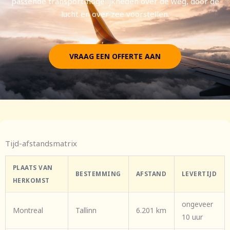
passende transportmogelijkheden over de weg, door de
lucht en over zee voorstellen.
VRAAG EEN OFFERTE AAN
Tijd-afstandsmatrix
PLAATS VAN
BESTEMMING
AFSTAND
LEVERTIJD
HERKOMST
ongeveer
Montreal
Tallinn
6.201 km
10 uur